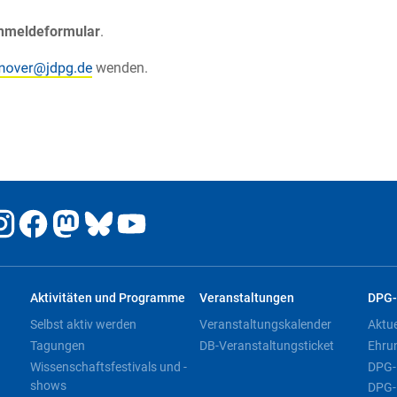
nmeldeformular
.
wenden.
Aktivitäten und Programme
Veranstaltungen
DPG-
Selbst aktiv werden
Veranstaltungskalender
Aktu
Tagungen
DB-Veranstaltungsticket
Ehru
Wissenschaftsfestivals und -
DPG-
shows
DPG-