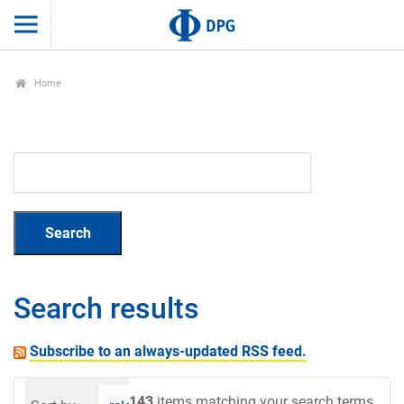
Home
Search results
Subscribe to an always-updated RSS feed.
143
items matching your search terms.