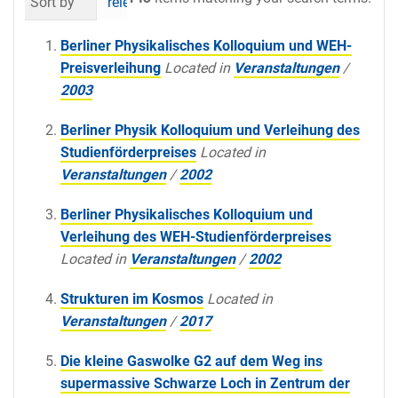
Sort by
relevance
date (newest first)
al
Berliner Physikalisches Kolloquium und WEH-
Preisverleihung
Located in
Veranstaltungen
/
2003
Berliner Physik Kolloquium und Verleihung des
Studienförderpreises
Located in
Veranstaltungen
/
2002
Berliner Physikalisches Kolloquium und
Verleihung des WEH-Studienförderpreises
Located in
Veranstaltungen
/
2002
Strukturen im Kosmos
Located in
Veranstaltungen
/
2017
Die kleine Gaswolke G2 auf dem Weg ins
supermassive Schwarze Loch in Zentrum der