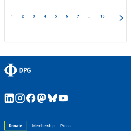
1
2
3
4
5
6
7
...
15
Donate
Membership
Press