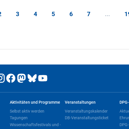
2
3
4
5
6
7
...
1
Aktivitäten und Programme
Veranstaltungen
DPG-
Selbst aktiv werden
Veranstaltungskalender
Aktu
Tagungen
DB-Veranstaltungsticket
Ehru
Wissenschaftsfestivals und -
DPG-