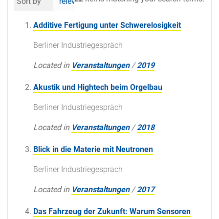
Sort by
relevance
date (newest first)
al
Additive Fertigung unter Schwerelosigkeit
Berliner Industriegespräch
Located in
Veranstaltungen
/
2019
Akustik und Hightech beim Orgelbau
Berliner Industriegespräch
Located in
Veranstaltungen
/
2018
Blick in die Materie mit Neutronen
Berliner Industriegespräch
Located in
Veranstaltungen
/
2017
Das Fahrzeug der Zukunft: Warum Sensoren