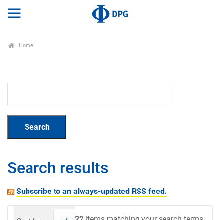
Home
Search results
Subscribe to an always-updated RSS feed.
22
items matching your search terms.