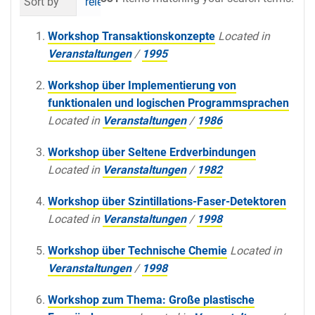
Sort by
relevance
date (newest first)
al
Workshop Transaktionskonzepte
Located in
Veranstaltungen
/
1995
Workshop über Implementierung von
funktionalen und logischen Programmsprachen
Located in
Veranstaltungen
/
1986
Workshop über Seltene Erdverbindungen
Located in
Veranstaltungen
/
1982
Workshop über Szintillations-Faser-Detektoren
Located in
Veranstaltungen
/
1998
Workshop über Technische Chemie
Located in
Veranstaltungen
/
1998
Workshop zum Thema: Große plastische