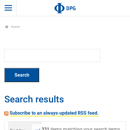
Home
Search results
Subscribe to an always-updated RSS feed.
331
items matching your search terms.