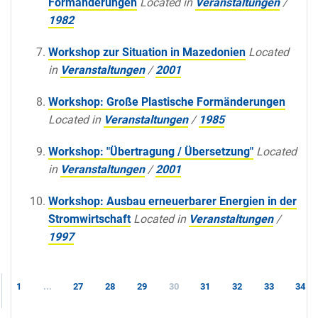
Formänderungen
Located in
Veranstaltungen
/
1982
Workshop zur Situation in Mazedonien
Located
in
Veranstaltungen
/
2001
Workshop: Große Plastische Formänderungen
Located in
Veranstaltungen
/
1985
Workshop: "Übertragung / Übersetzung"
Located
in
Veranstaltungen
/
2001
Workshop: Ausbau erneuerbarer Energien in der
Stromwirtschaft
Located in
Veranstaltungen
/
1997
1
...
27
28
29
30
31
32
33
34