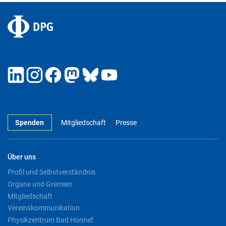
Spenden
Mitgliedschaft
Presse
Über uns
Profil und Selbstverständnis
Organe und Gremien
Mitgliedschaft
Vereinskommunikation
Physikzentrum Bad Honnef