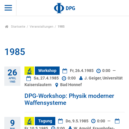
Startseite
Veranstaltungen
1985
1985
26
Workshop
Fr, 26.4.1985
0:00
—
Sa, 27.4.1985
0:00
J. Geiger, Universität
APRIL
1985
Kaiserslautern
Bad Honnef
DPG-Workshop: Physik moderner
Waffensysteme
9
Tagung
Do, 9.5.1985
0:00
—
Fr, 10.5.1985
0:00
W. Arnold, Fraunhofer-
MAI