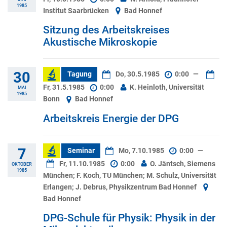
1985
Institut Saarbrücken
Bad Honnef
Sitzung des Arbeitskreises
Akustische Mikroskopie
30
Tagung
Do, 30.5.1985
0:00
—
Fr, 31.5.1985
0:00
K. Heinloth, Universität
MAI
1985
Bonn
Bad Honnef
Arbeitskreis Energie der DPG
7
Seminar
Mo, 7.10.1985
0:00
—
Fr, 11.10.1985
0:00
O. Jäntsch, Siemens
OKTOBER
1985
München; F. Koch, TU München; M. Schulz, Universität
Erlangen; J. Debrus, Physikzentrum Bad Honnef
Bad Honnef
DPG-Schule für Physik: Physik in der