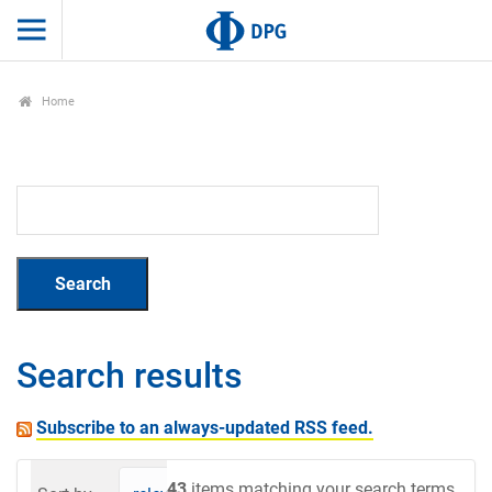
Home
Search results
Subscribe to an always-updated RSS feed.
43
items matching your search terms.