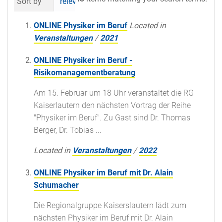
Sort by
relevance
date (newest first)
al
ONLINE Physiker im Beruf
Located in
Veranstaltungen
/
2021
ONLINE Physiker im Beruf -
Risikomanagementberatung
Am 15. Februar um 18 Uhr veranstaltet die RG
Kaiserlautern den nächsten Vortrag der Reihe
"Physiker im Beruf". Zu Gast sind Dr. Thomas
Berger, Dr. Tobias ...
Located in
Veranstaltungen
/
2022
ONLINE Physiker im Beruf mit Dr. Alain
Schumacher
Die Regionalgruppe Kaiserslautern lädt zum
nächsten Physiker im Beruf mit Dr. Alain