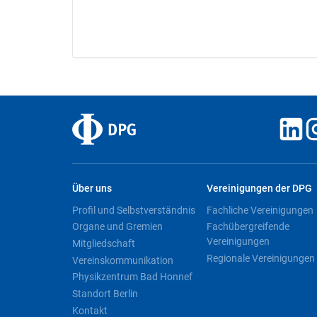
Über uns
Vereinigungen der DPG
Profil und Selbstverständnis
Fachliche Vereinigungen
Organe und Gremien
Fachübergreifende
Vereinigungen
Mitgliedschaft
Regionale Vereinigungen
Vereinskommunikation
Physikzentrum Bad Honnef
Standort Berlin
Kontakt