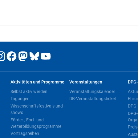
Aktivitäten und Programme
Veranstaltungen
DPG-
Selbst aktiv werden
Veranstaltungskalender
Aktu
Tagungen
DB-Veranstaltungsticket
Ehru
Wissenschaftsfestivals und -
DPG-
shows
DPG-
Förder-, Fort- und
Orga
Weiterbildungsprogramme
Preis
Vortragsreihen
Ausz