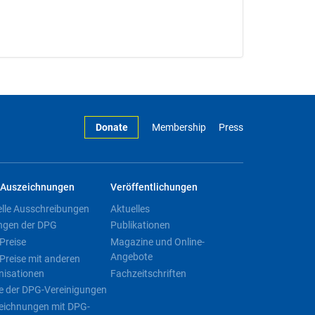
Donate
Membership
Press
Auszeichnungen
Veröffentlichungen
elle Ausschreibungen
Aktuelles
ngen der DPG
Publikationen
Preise
Magazine und Online-
Angebote
Preise mit anderen
nisationen
Fachzeitschriften
e der DPG-Vereinigungen
eichnungen mit DPG-