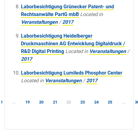
Laborbesichtigung Grünecker Patent- und
Rechtsanwälte PartG mbB
Located in
Veranstaltungen
/
2017
Laborbesichtigung Heidelberger
Druckmaschinen AG Entwicklung Digitaldruck /
R&D Digital Printing
Located in
Veranstaltungen
/
2017
Laborbesichtigung Lumileds Phosphor Center
Located in
Veranstaltungen
/
2017
1
...
19
20
21
22
23
24
25
...
3