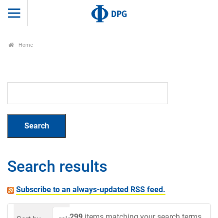
Home
Search results
Subscribe to an always-updated RSS feed.
299
items matching your search terms.