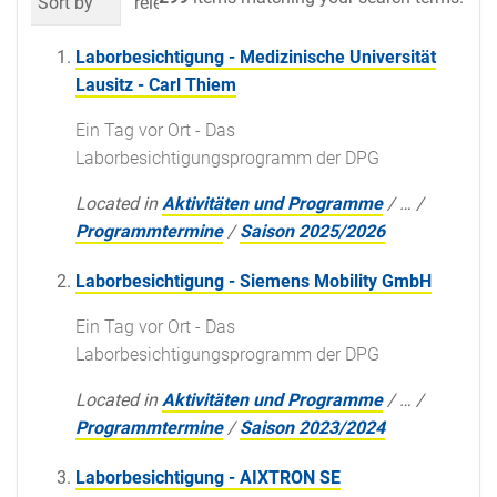
Sort by
relevance
date (newest first)
al
Laborbesichtigung - Medizinische Universität
Lausitz - Carl Thiem
Ein Tag vor Ort - Das
Laborbesichtigungsprogramm der DPG
Located in
Aktivitäten und Programme
/
…
/
Programmtermine
/
Saison 2025/2026
Laborbesichtigung - Siemens Mobility GmbH
Ein Tag vor Ort - Das
Laborbesichtigungsprogramm der DPG
Located in
Aktivitäten und Programme
/
…
/
Programmtermine
/
Saison 2023/2024
Laborbesichtigung - AIXTRON SE