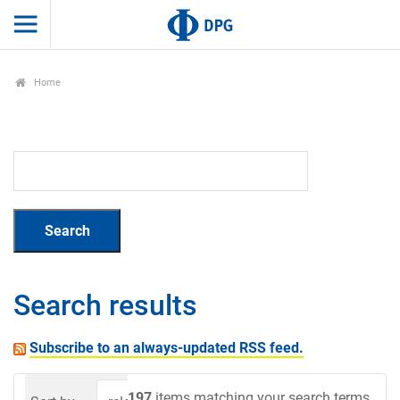
Home
Search results
Subscribe to an always-updated RSS feed.
197
items matching your search terms.