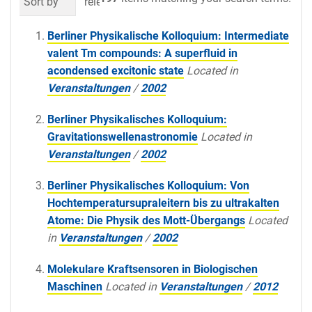
Sort by
relevance
date (newest first)
al
Berliner Physikalische Kolloquium: Intermediate
valent Tm compounds: A superfluid in
acondensed excitonic state
Located in
Veranstaltungen
/
2002
Berliner Physikalisches Kolloquium:
Gravitationswellenastronomie
Located in
Veranstaltungen
/
2002
Berliner Physikalisches Kolloquium: Von
Hochtemperatursupraleitern bis zu ultrakalten
Atome: Die Physik des Mott-Übergangs
Located
in
Veranstaltungen
/
2002
Molekulare Kraftsensoren in Biologischen
Maschinen
Located in
Veranstaltungen
/
2012