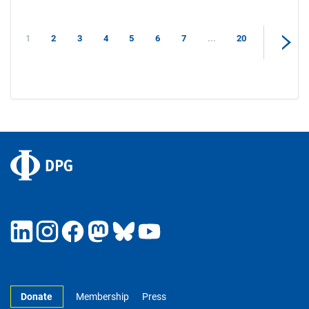
1
2
3
4
5
6
7
...
20
Donate
Membership
Press