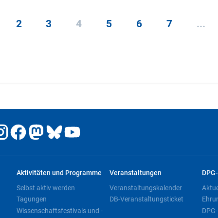
2
3
4
5
6
7
...
Aktivitäten und Programme
Veranstaltungen
DPG-
Selbst aktiv werden
Veranstaltungskalender
Aktu
Tagungen
DB-Veranstaltungsticket
Ehru
Wissenschaftsfestivals und -
DPG-