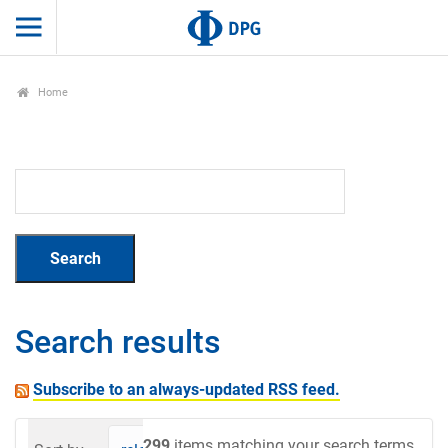
Home
Search results
Subscribe to an always-updated RSS feed.
299
items matching your search terms.