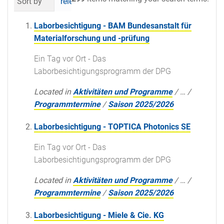
Sort by
relevance
date (newest first)
al
Laborbesichtigung - BAM Bundesanstalt für
Materialforschung und -prüfung
Ein Tag vor Ort - Das
Laborbesichtigungsprogramm der DPG
Located in
Aktivitäten und Programme
/
…
/
Programmtermine
/
Saison 2025/2026
Laborbesichtigung - TOPTICA Photonics SE
Ein Tag vor Ort - Das
Laborbesichtigungsprogramm der DPG
Located in
Aktivitäten und Programme
/
…
/
Programmtermine
/
Saison 2025/2026
Laborbesichtigung - Miele & Cie. KG