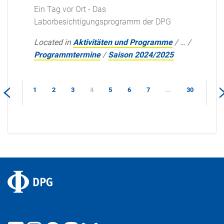
Ein Tag vor Ort - Das
Laborbesichtigungsprogramm der DPG
Located in
Aktivitäten und Programme
/
…
/
Programmtermine
/
Saison 2024/2025
1
2
3
4
5
6
7
...
30