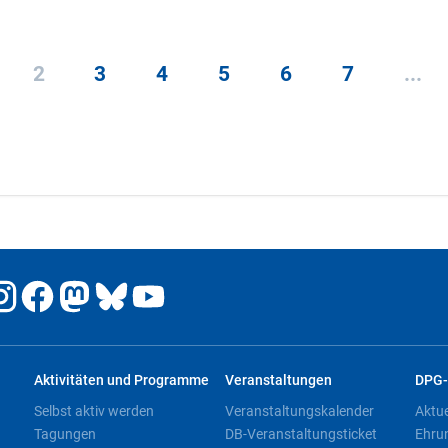
2
3
4
5
6
7
...
Aktivitäten und Programme
Veranstaltungen
DPG-
Selbst aktiv werden
Veranstaltungskalender
Aktu
Tagungen
DB-Veranstaltungsticket
Ehru