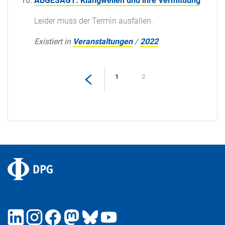
ABGESAGT: Klangwellen und ihre Vermittlung
Leider muss der Termin ausfallen.
Existiert in
Veranstaltungen
/
2022
1
2