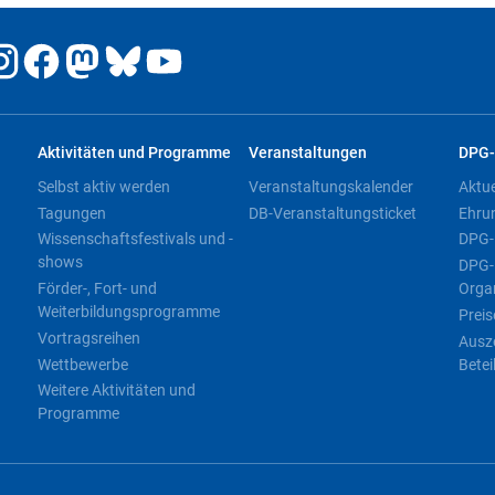
Aktivitäten und Programme
Veranstaltungen
DPG-
Selbst aktiv werden
Veranstaltungskalender
Aktu
Tagungen
DB-Veranstaltungsticket
Ehru
Wissenschaftsfestivals und -
DPG-
shows
DPG-
Förder-, Fort- und
Orga
Weiterbildungsprogramme
Preis
Vortragsreihen
Ausz
Wettbewerbe
Betei
Weitere Aktivitäten und
Programme