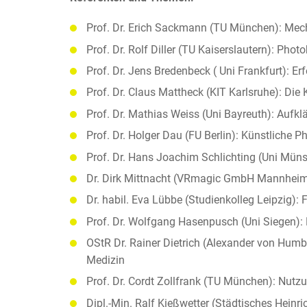
Prof. Dr. Erich Sackmann (TU München): Mecha
Prof. Dr. Rolf Diller (TU Kaiserslautern): Phot
Prof. Dr. Jens Bredenbeck ( Uni Frankfurt): E
Prof. Dr. Claus Mattheck (KIT Karlsruhe): Die
Prof. Dr. Mathias Weiss (Uni Bayreuth): Aufk
Prof. Dr. Holger Dau (FU Berlin): Künstliche 
Prof. Dr. Hans Joachim Schlichting (Uni Mün
Dr. Dirk Mittnacht (VRmagic GmbH Mannheim): 
Dr. habil. Eva Lübbe (Studienkolleg Leipzig
Prof. Dr. Wolfgang Hasenpusch (Uni Siegen): B
OStR Dr. Rainer Dietrich (Alexander von Hum
Medizin
Prof. Dr. Cordt Zollfrank (TU München): Nutz
Dipl.-Min. Ralf Kießwetter (Städtisches Hein