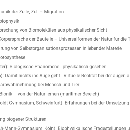
nik der Zelle, Zell – Migration
obiophysik
rforschung von Biomolekülen aus physikalischer Sicht
 Körpersprache der Bauteile – Universalformen der Natur für die 
lärung von Selbstorganisationsprozessen in lebender Materie
Photosynthese
ster): Biologische Phänomene - physikalisch gesehen
Damit nichts ins Auge geht - Virtuelle Realität bei der augen-ä
): Farbwahrnehmung bei Mensch und Tier
ionik – von der Natur lernen (maritimer Bereich)
boldt Gymnasium, Schweinfurt): Erfahrungen bei der Umsetzung
ung biogener Strukturen
rich-Mann-Gymnasium, Köln): Biophysikalische Fragestellungen un