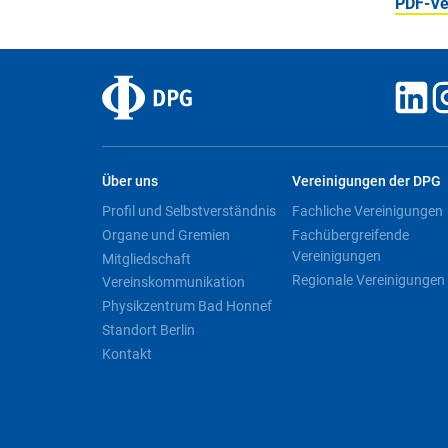
PDF-Ve
Über uns
Vereinigungen der DPG
Profil und Selbstverständnis
Fachliche Vereinigungen
Organe und Gremien
Fachübergreifende
Vereinigungen
Mitgliedschaft
Regionale Vereinigungen
Vereinskommunikation
Physikzentrum Bad Honnef
Standort Berlin
Kontakt