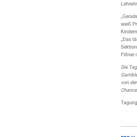
Lehreri
„Gerade
weiß Pr
Kindern
„Das tä
Sektion
Flitner
Die Tag
Gamble,
von der
Chancen
Tagun