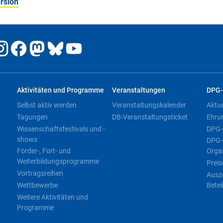
rsion
Aktivitäten und Programme
Veranstaltungen
DPG-
Selbst aktiv werden
Veranstaltungskalender
Aktu
Tagungen
DB-Veranstaltungsticket
Ehru
Wissenschaftsfestivals und -
DPG-
shows
DPG-
Förder-, Fort- und
Orga
Weiterbildungsprogramme
Preis
Vortragsreihen
Ausz
Wettbewerbe
Betei
Weitere Aktivitäten und
Programme