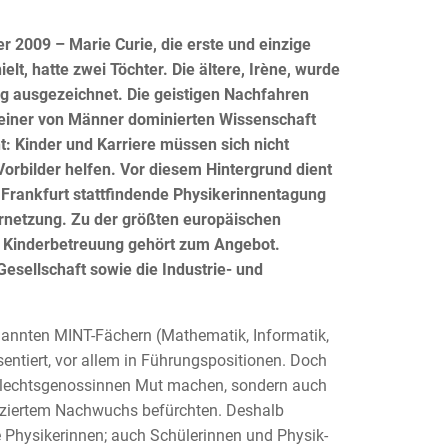
r 2009 – Marie Curie, die erste und einzige
elt, hatte zwei Töchter. Die ältere, Irène, wurde
ng ausgezeichnet. Die geistigen Nachfahren
n einer von Männer dominierten Wissenschaft
t: Kinder und Karriere müssen sich nicht
Vorbilder helfen. Vor diesem Hintergrund dient
 Frankfurt stattfindende Physikerinnentagung
netzung. Zu der größten europäischen
e Kinderbetreuung gehört zum Angebot.
Gesellschaft sowie die Industrie- und
enannten MINT-Fächern (Mathematik, Informatik,
ntiert, vor allem in Führungspositionen. Doch
schlechtsgenossinnen Mut machen, sondern auch
ifiziertem Nachwuchs befürchten. Deshalb
 Physikerinnen; auch Schülerinnen und Physik-