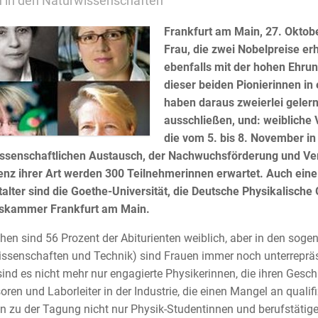
 in den Naturwissenschaften
Frankfurt am Main, 27. Oktobe
Frau, die zwei Nobelpreise erhi
ebenfalls mit der hohen Ehru
dieser beiden Pionierinnen i
haben daraus zweierlei gelern
ausschließen, und: weibliche 
die vom 5. bis 8. November in
ssenschaftlichen Austausch, der Nachwuchsförderung und Ver
enz ihrer Art werden 300 Teilnehmerinnen erwartet. Auch ein
alter sind die Goethe-Universität, die Deutsche Physikalische 
skammer Frankfurt am Main.
hen sind 56 Prozent der Abiturienten weiblich, aber in den sog
ssenschaften und Technik) sind Frauen immer noch unterrepräse
sind es nicht mehr nur engagierte Physikerinnen, die ihren Ge
oren und Laborleiter in der Industrie, die einen Mangel an qual
zu der Tagung nicht nur Physik-Studentinnen und berufstätige