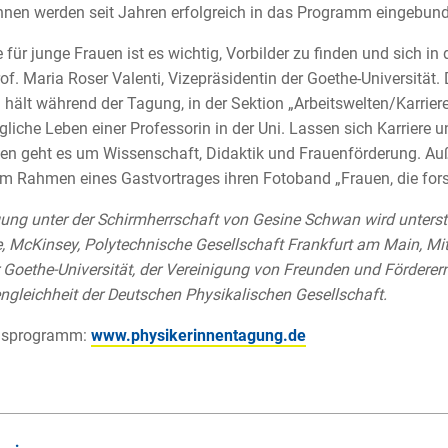
nnen werden seit Jahren erfolgreich in das Programm eingebun
 für junge Frauen ist es wichtig, Vorbilder zu finden und sich in
of. Maria Roser Valenti, Vizepräsidentin der Goethe-Universität.
 hält während der Tagung, in der Sektion „Arbeitswelten/Karrie
gliche Leben einer Professorin in der Uni. Lassen sich Karriere 
en geht es um Wissenschaft, Didaktik und Frauenförderung. Au
 im Rahmen eines Gastvortrages ihren Fotoband „Frauen, die fors
ung unter der Schirmherrschaft von Gesine Schwan wird unterstüt
 McKinsey, Polytechnische Gesellschaft Frankfurt am Main, Mits
 Goethe-Universität, der Vereinigung von Freunden und Förderern
gleichheit der Deutschen Physikalischen Gesellschaft.
gsprogramm:
www.physikerinnentagung.de