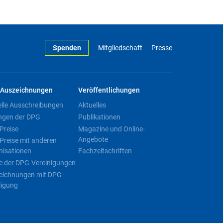
Spenden
Mitgliedschaft
Presse
Auszeichnungen
Veröffentlichungen
elle Ausschreibungen
Aktuelles
ngen der DPG
Publikationen
Preise
Magazine und Online-
Angebote
Preise mit anderen
nisationen
Fachzeitschriften
e der DPG-Vereinigungen
eichnungen mit DPG-
ligung