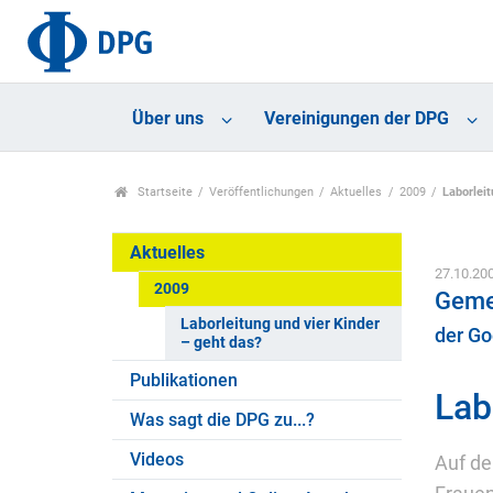
Über uns
Vereinigungen der DPG
Startseite
Veröffentlichungen
Aktuelles
2009
Laborleit
Aktuelles
27.10.20
2009
Geme
Laborleitung und vier Kinder
der Go
– geht das?
Publikationen
Lab
Was sagt die DPG zu...?
Videos
Auf de