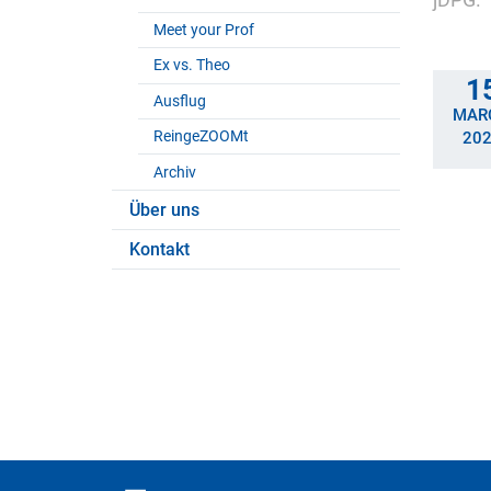
jDPG.
Meet your Prof
Ex vs. Theo
1
Ausflug
MAR
ReingeZOOMt
20
Archiv
Über uns
Kontakt