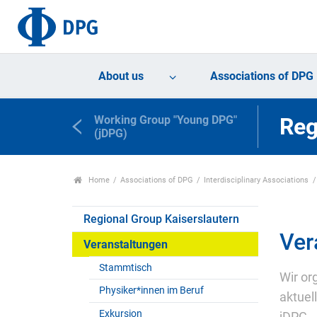
About us
Associations of DPG
Working Group "Young DPG"
Reg
(jDPG)
Home
Associations of DPG
Interdisciplinary Associations
Regional Group Kaiserslautern
Ver
Veranstaltungen
Stammtisch
Wir or
Physiker*innen im Beruf
aktuel
Exkursion