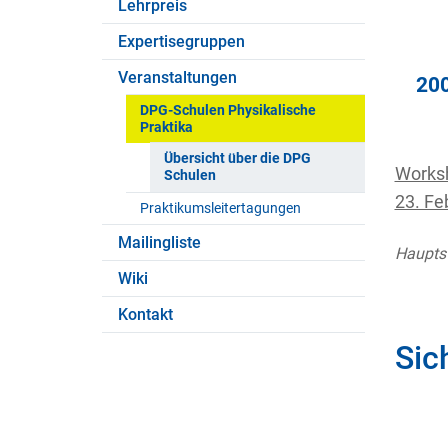
Lehrpreis
Expertisegruppen
Veranstaltungen
20
DPG-Schulen Physikalische
Praktika
Übersicht über die DPG
Worksh
Schulen
23. Fe
Praktikumsleitertagungen
Mailingliste
Hauptst
Wiki
Kontakt
Sic