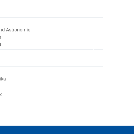
 und Astronomie
m
4
ika
z
1