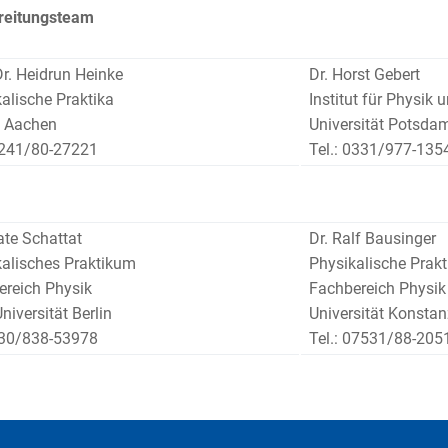
reitungsteam
Dr. Heidrun Heinke
Dr. Horst Gebert
alische Praktika
Institut für Physik
 Aachen
Universität Potsda
0241/80-27221
Tel.: 0331/977-135
ate Schattat
Dr. Ralf Bausinger
alisches Praktikum
Physikalische Prakt
ereich Physik
Fachbereich Physik
Universität Berlin
Universität Konstan
030/838-53978
Tel.: 07531/88-205