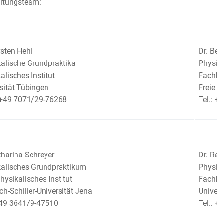
eitungsteam:
rsten Hehl
Dr. B
alische Grundpraktika
Physi
alisches Institut
Fachb
sität Tübingen
Freie
 ++49 7071/29-76268
Tel.:
tharina Schreyer
Dr. R
kalisches Grundpraktikum
Physi
hysikalisches Institut
Fachb
ich-Schiller-Universität Jena
Unive
+49 3641/9-47510
Tel.: