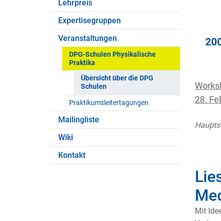
Lehrpreis
Expertisegruppen
Veranstaltungen
20
DPG-Schulen Physikalische
Praktika
Übersicht über die DPG
Worksh
Schulen
28. Fe
Praktikumsleitertagungen
Mailingliste
Hauptst
Wiki
Kontakt
Lie
Med
Mit Ide