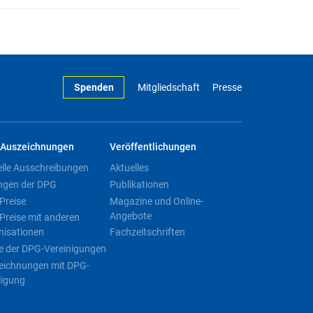
Spenden
Mitgliedschaft
Presse
Auszeichnungen
Veröffentlichungen
elle Ausschreibungen
Aktuelles
ngen der DPG
Publikationen
Preise
Magazine und Online-
Angebote
Preise mit anderen
nisationen
Fachzeitschriften
e der DPG-Vereinigungen
eichnungen mit DPG-
ligung