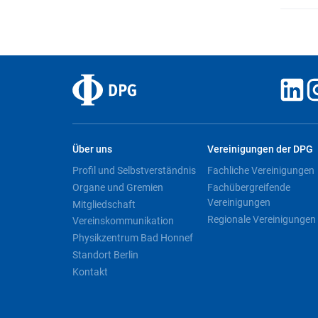
Über uns
Vereinigungen der DPG
Profil und Selbstverständnis
Fachliche Vereinigungen
Organe und Gremien
Fachübergreifende
Vereinigungen
Mitgliedschaft
Regionale Vereinigungen
Vereinskommunikation
Physikzentrum Bad Honnef
Standort Berlin
Kontakt