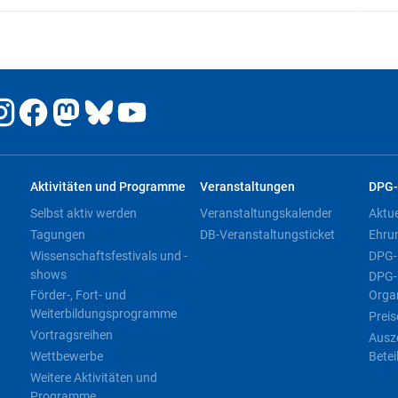
Aktivitäten und Programme
Veranstaltungen
DPG-
Selbst aktiv werden
Veranstaltungskalender
Aktu
Tagungen
DB-Veranstaltungsticket
Ehru
Wissenschaftsfestivals und -
DPG-
shows
DPG-
Förder-, Fort- und
Orga
Weiterbildungsprogramme
Preis
Vortragsreihen
Ausz
Wettbewerbe
Betei
Weitere Aktivitäten und
Programme