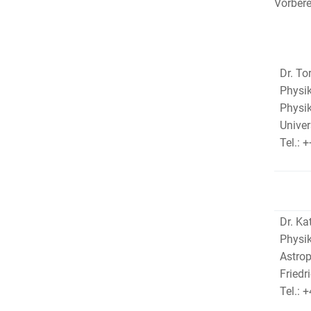
Vorber
Dr. To
Physik
Physik
Univer
Tel.:
Dr. Ka
Physi
Astrop
Friedr
Tel.: 