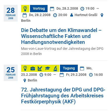
28
Vortrag
Do, 28.2.2008
19:00
—
Do, 28.2.2008
20:00
Hartmut Graßl
FEBRUAR
2008
Berlin
Die Debatte um den Klimawandel –
Wissenschaftliche Fakten und
Handlungsnotwendigkeiten
Max-von-Laue-Vortrag auf der Jahrestagung der DPG
2008 in Berlin
25
Tagung
Mo,
25.2.2008
9:00
—
Fr, 29.2.2008
16:00
FEBRUAR
2008
Berlin
72. Jahrestagung der DPG und DPG-
Frühjahrstagung des Arbeitskreises
Festkörperphysik (AKF)