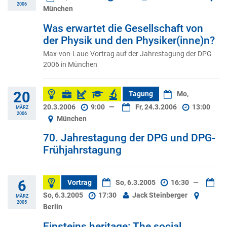
2006
München
Was erwartet die Gesellschaft von
der Physik und den Physiker(inne)n?
Max-von-Laue-Vortrag auf der Jahrestagung der DPG
2006 in München
20
Tagung
Mo,
20.3.2006
9:00
—
Fr, 24.3.2006
13:00
MÄRZ
2006
München
70. Jahrestagung der DPG und DPG-
Frühjahrstagung
6
Vortrag
So, 6.3.2005
16:30
—
So, 6.3.2005
17:30
Jack Steinberger
MÄRZ
2005
Berlin
Einsteins heritage: The social