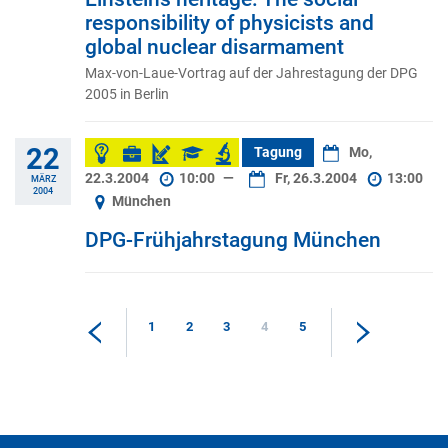
responsibility of physicists and
global nuclear disarmament
Max-von-Laue-Vortrag auf der Jahrestagung der DPG
2005 in Berlin
22
Tagung
Mo,
22.3.2004
10:00
—
Fr, 26.3.2004
13:00
MÄRZ
2004
München
DPG-Frühjahrstagung München
1
2
3
4
5