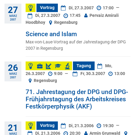
27
Vortrag
Di, 27.3.2007
17:00
—
Di, 27.3.2007
17:45
Pervaiz Amirali
MÄRZ
2007
Hoodbhoy
Regensburg
Science and Islam
Max-von-Laue-Vortrag auf der Jahrestagung der DPG
2007 in Regensburg
26
Tagung
Mo,
26.3.2007
9:00
—
Fr, 30.3.2007
13:00
MÄRZ
2007
Regensburg
71. Jahrestagung der DPG und DPG-
Frühjahrstagung des Arbeitskreises
Festkörperphysik (AKF)
21
Vortrag
Di, 21.3.2006
19:30
—
Di, 21.3.2006
20:30
Armin Grunwald
MÄRZ