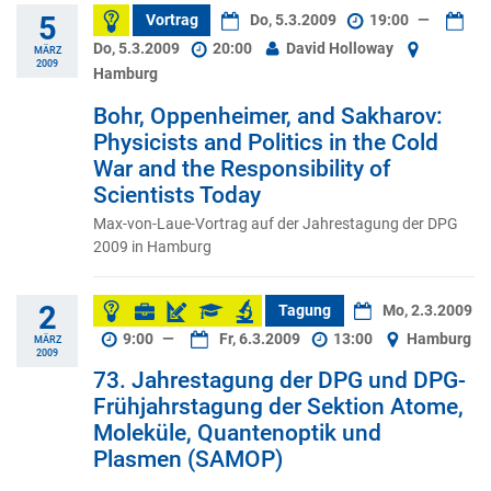
5
Vortrag
Do, 5.3.2009
19:00
—
Do, 5.3.2009
20:00
David Holloway
MÄRZ
2009
Hamburg
Bohr, Oppenheimer, and Sakharov:
Physicists and Politics in the Cold
War and the Responsibility of
Scientists Today
Max-von-Laue-Vortrag auf der Jahrestagung der DPG
2009 in Hamburg
2
Tagung
Mo, 2.3.2009
9:00
—
Fr, 6.3.2009
13:00
Hamburg
MÄRZ
2009
73. Jahrestagung der DPG und DPG-
Frühjahrstagung der Sektion Atome,
Moleküle, Quantenoptik und
Plasmen (SAMOP)