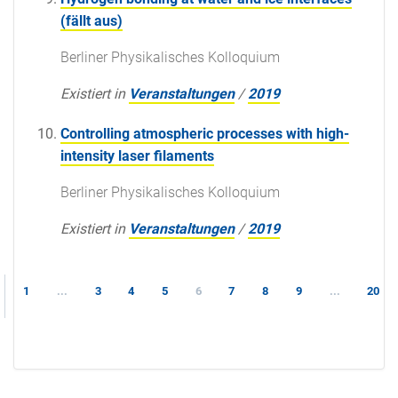
(fällt aus)
Berliner Physikalisches Kolloquium
Existiert in
Veranstaltungen
/
2019
Controlling atmospheric processes with high-
intensity laser filaments
Berliner Physikalisches Kolloquium
Existiert in
Veranstaltungen
/
2019
1
...
3
4
5
6
7
8
9
...
20