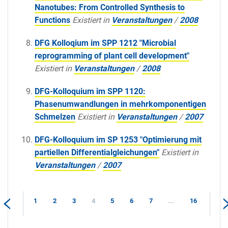
Nanotubes: From Controlled Synthesis to
Functions
Existiert in
Veranstaltungen
/
2008
DFG Kolloqium im SPP 1212 "Microbial
reprogramming of plant cell development"
Existiert in
Veranstaltungen
/
2008
DFG-Kolloquium im SPP 1120:
Phasenumwandlungen in mehrkomponentigen
Schmelzen
Existiert in
Veranstaltungen
/
2007
DFG-Kolloquium im SP 1253 "Optimierung mit
partiellen Differentialgleichungen"
Existiert in
Veranstaltungen
/
2007
1
2
3
4
5
6
7
...
16