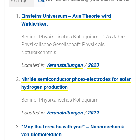
Sort by
relevance
date (newest first)
al
Einsteins Universum ‒ Aus Theorie wird
Wirklichkeit
Berliner Physikalisches Kolloquium - 175 Jahre
Physikalische Gesellschaft: Physik als
Naturerkenntnis
Located in
Veranstaltungen
/
2020
Nitride semiconductor photo-electrodes for solar
hydrogen production
Berliner Physikalisches Kolloquium
Located in
Veranstaltungen
/
2019
“May the force be with you!” ‒ Nanomechanik
von Biomolekülen