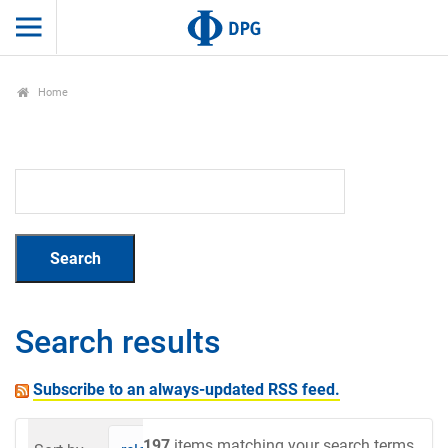
Home
Search results
Subscribe to an always-updated RSS feed.
197
items matching your search terms.