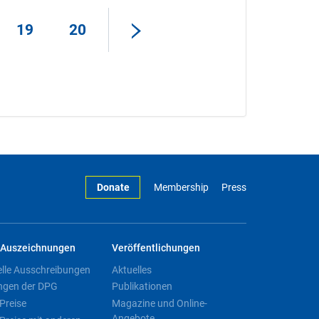
19
20
Donate
Membership
Press
Auszeichnungen
Veröffentlichungen
elle Ausschreibungen
Aktuelles
ngen der DPG
Publikationen
Preise
Magazine und Online-
Angebote