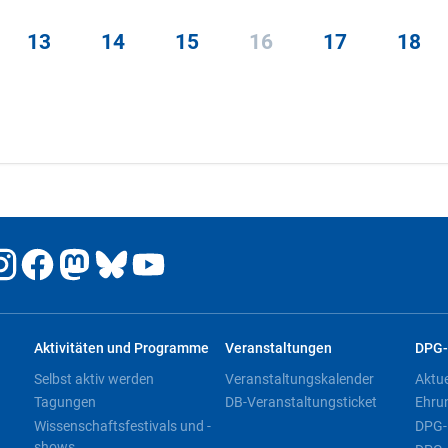
13
14
15
16
17
18
Aktivitäten und Programme
Veranstaltungen
DPG-
Selbst aktiv werden
Veranstaltungskalender
Aktu
Tagungen
DB-Veranstaltungsticket
Ehru
Wissenschaftsfestivals und -
DPG-
shows