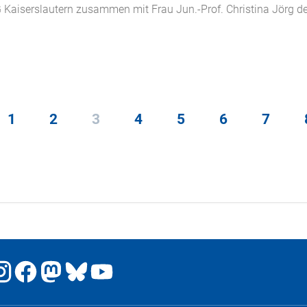
G Kaiserslautern zusammen mit Frau Jun.-Prof. Christina Jörg de
1
2
3
4
5
6
7