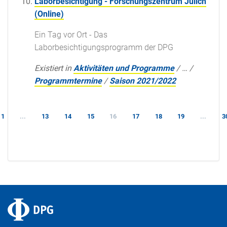
Laborbesichtigung - Forschungszentrum Jülich
(Online)
Ein Tag vor Ort - Das
Laborbesichtigungsprogramm der DPG
Existiert in
Aktivitäten und Programme
/
…
/
Programmtermine
/
Saison 2021/2022
1
...
13
14
15
16
17
18
19
...
3