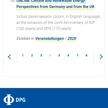
ONLINE Climate and Renewable Energy:
Perspectives from Germany and from the UK
Virtual panel-session (zoom; in English language)
at the occasion of the Joint Anniversary of IOP
(100 years) and DPG (175 years)
Existiert in
Veranstaltungen
/
2020
1
2
3
4
5
6
7
8