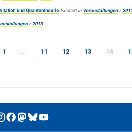
vitation und Quantentheorie
Existiert in
Veranstaltungen
/
201
anstaltungen
/
2013
1
...
11
12
13
14
1