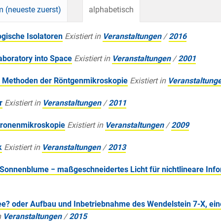
 (neueste zuerst)
alphabetisch
gische Isolatoren
Existiert in
Veranstaltungen
/
2016
aboratory into Space
Existiert in
Veranstaltungen
/
2001
e Methoden der Röntgenmikroskopie
Existiert in
Veranstaltung
r
Existiert in
Veranstaltungen
/
2011
ktronenmikroskopie
Existiert in
Veranstaltungen
/
2009
k
Existiert in
Veranstaltungen
/
2013
n Sonnenblume − maßgeschneidertes Licht für nichtlineare Inf
ee? oder Aufbau und Inbetriebnahme des Wendelstein 7-X, ei
n
Veranstaltungen
/
2015