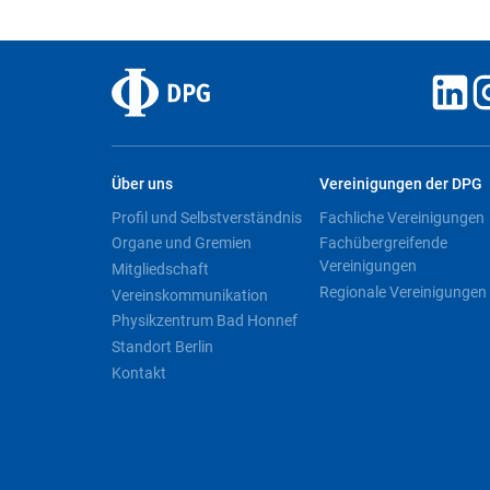
Über uns
Vereinigungen der DPG
Profil und Selbstverständnis
Fachliche Vereinigungen
Organe und Gremien
Fachübergreifende
Vereinigungen
Mitgliedschaft
Regionale Vereinigungen
Vereinskommunikation
Physikzentrum Bad Honnef
Standort Berlin
Kontakt