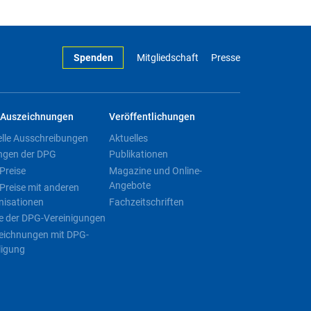
Spenden
Mitgliedschaft
Presse
Auszeichnungen
Veröffentlichungen
elle Ausschreibungen
Aktuelles
ngen der DPG
Publikationen
Preise
Magazine und Online-
Angebote
Preise mit anderen
nisationen
Fachzeitschriften
e der DPG-Vereinigungen
eichnungen mit DPG-
ligung