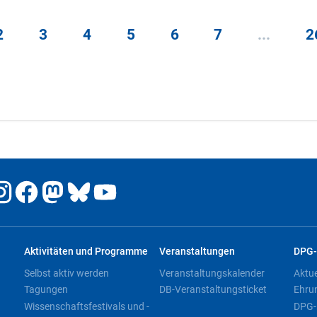
2
3
4
5
6
7
...
2
Aktivitäten und Programme
Veranstaltungen
DPG-
Selbst aktiv werden
Veranstaltungskalender
Aktu
Tagungen
DB-Veranstaltungsticket
Ehru
Wissenschaftsfestivals und -
DPG-