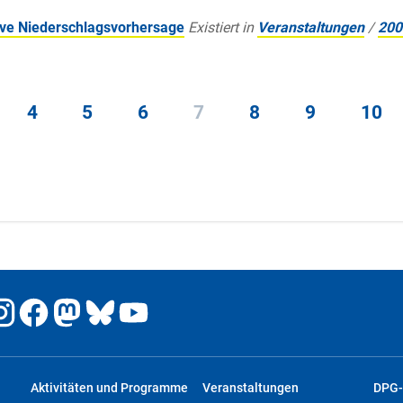
ive Niederschlagsvorhersage
Existiert in
Veranstaltungen
/
200
4
5
6
7
8
9
10
Aktivitäten und Programme
Veranstaltungen
DPG-