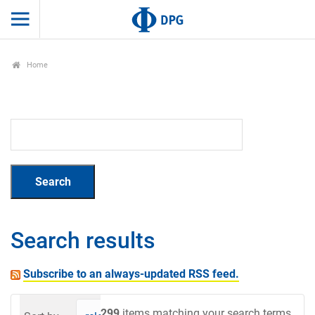
Home
Search results
Subscribe to an always-updated RSS feed.
299
items matching your search terms.