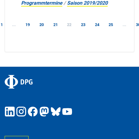
Programmtermine
/
Saison 2019/2020
1
...
19
20
21
22
23
24
25
...
3