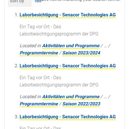
Sort by
relevance
date (newest first)
al
Laborbesichtigung - Senacor Technologies AG
Ein Tag vor Ort - Das
Laborbesichtigungsprogramm der DPG
Located in
Aktivitäten und Programme
/
…
/
Programmtermine
/
Saison 2023/2024
Laborbesichtigung - Senacor Technologies AG
Ein Tag vor Ort - Das
Laborbesichtigungsprogramm der DPG
Located in
Aktivitäten und Programme
/
…
/
Programmtermine
/
Saison 2022/2023
Laborbesichtigung - Senacor Technologies AG
Ein Tag vor Ort - Das