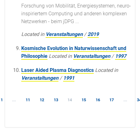
Forschung von Mobilität, Energiesystemen, neuro-
inspiriertem Computing und anderen komplexen
Netzwerken - beim jDPG ...
Located in
Veranstaltungen
/
2019
Kosmische Evolution in Naturwissenschaft und
Philosophie
Located in
Veranstaltungen
/
1997
Laser Aided Plasma Diagnostics
Located in
Veranstaltungen
/
1991
1
...
11
12
13
14
15
16
17
...
3