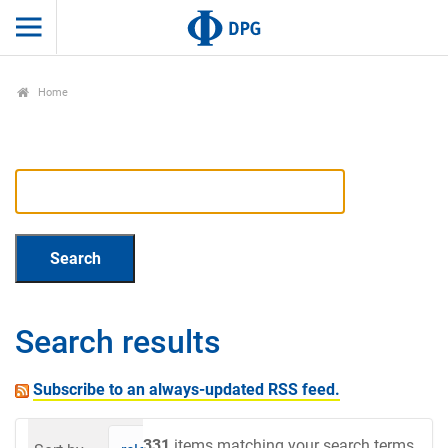
Home
Search results
Subscribe to an always-updated RSS feed.
331
items matching your search terms.