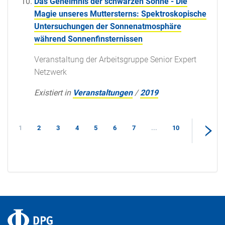
Das Geheimnis der schwarzen Sonne - Die
Magie unseres Muttersterns: Spektroskopische
Untersuchungen der Sonnenatmosphäre
während Sonnenfinsternissen
Veranstaltung der Arbeitsgruppe Senior Expert
Netzwerk
Existiert in
Veranstaltungen
/
2019
1
2
3
4
5
6
7
...
10