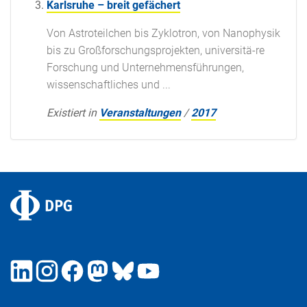
Karlsruhe – breit gefächert
Von Astroteilchen bis Zyklotron, von Nanophysik
bis zu Großforschungsprojekten, universitä-re
Forschung und Unternehmensführungen,
wissenschaftliches und ...
Existiert in
Veranstaltungen
/
2017