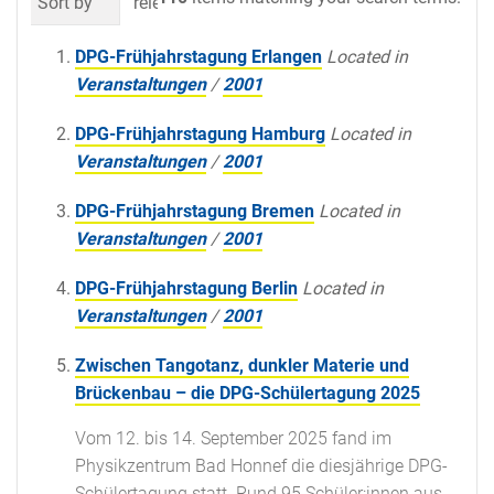
Sort by
relevance
date (newest first)
al
DPG-Frühjahrstagung Erlangen
Located in
Veranstaltungen
/
2001
DPG-Frühjahrstagung Hamburg
Located in
Veranstaltungen
/
2001
DPG-Frühjahrstagung Bremen
Located in
Veranstaltungen
/
2001
DPG-Frühjahrstagung Berlin
Located in
Veranstaltungen
/
2001
Zwischen Tangotanz, dunkler Materie und
Brückenbau – die DPG-Schülertagung 2025
Vom 12. bis 14. September 2025 fand im
Physikzentrum Bad Honnef die diesjährige DPG-
Schülertagung statt. Rund 95 Schüler:innen aus