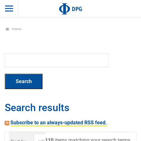
Home
Search results
Subscribe to an always-updated RSS feed.
110
items matching your search terms.