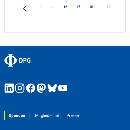
1
...
16
17
18
19
Spenden
Mitgliedschaft
Presse