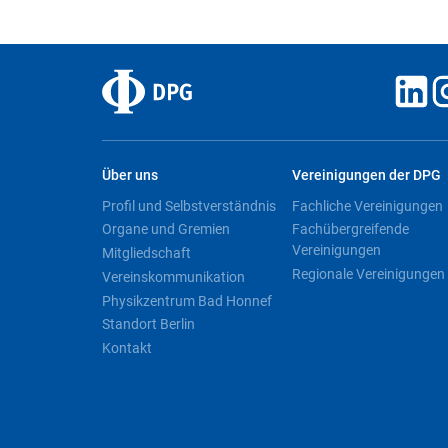
Über uns
Vereinigungen der DPG
Profil und Selbstverständnis
Fachliche Vereinigungen
Organe und Gremien
Fachübergreifende
Vereinigungen
Mitgliedschaft
Regionale Vereinigungen
Vereinskommunikation
Physikzentrum Bad Honnef
Standort Berlin
Kontakt