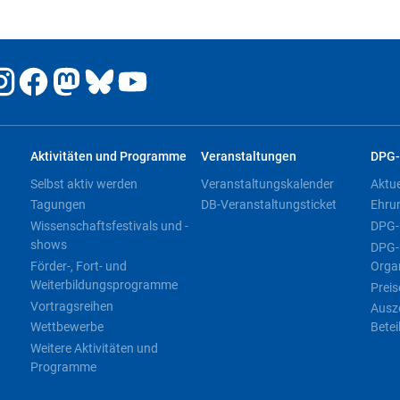
Aktivitäten und Programme
Veranstaltungen
DPG-
Selbst aktiv werden
Veranstaltungskalender
Aktu
Tagungen
DB-Veranstaltungsticket
Ehru
Wissenschaftsfestivals und -
DPG-
shows
DPG-
Förder-, Fort- und
Orga
Weiterbildungsprogramme
Preis
Vortragsreihen
Ausz
Wettbewerbe
Betei
Weitere Aktivitäten und
Programme