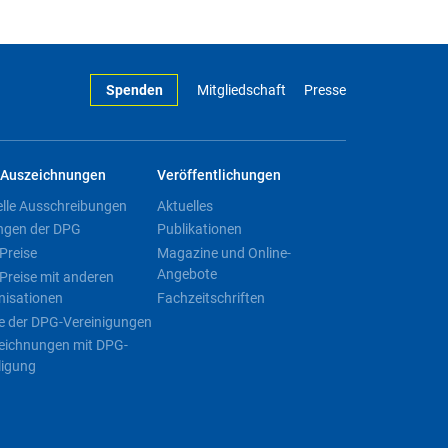
Spenden
Mitgliedschaft
Presse
Auszeichnungen
Veröffentlichungen
elle Ausschreibungen
Aktuelles
ngen der DPG
Publikationen
Preise
Magazine und Online-
Angebote
Preise mit anderen
nisationen
Fachzeitschriften
e der DPG-Vereinigungen
eichnungen mit DPG-
ligung