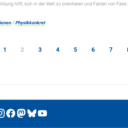
ildung hilft, sich in der Welt zu orientieren und Fakten von Fake 
ionen
/
Physikkonkret
1
2
3
4
5
6
7