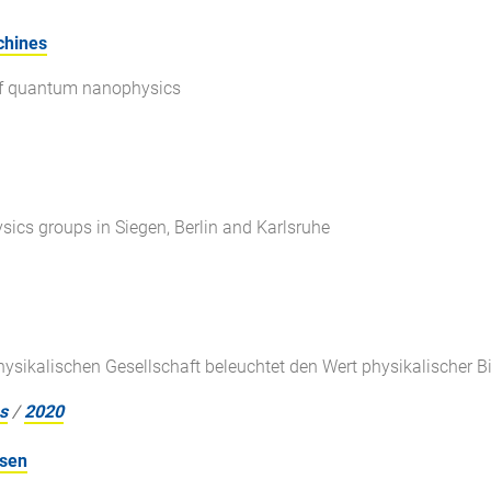
chines
d of quantum nanophysics
hysics groups in Siegen, Berlin and Karlsruhe
ysikalischen Gesellschaft beleuchtet den Wert physikalischer B
s
/
2020
ssen