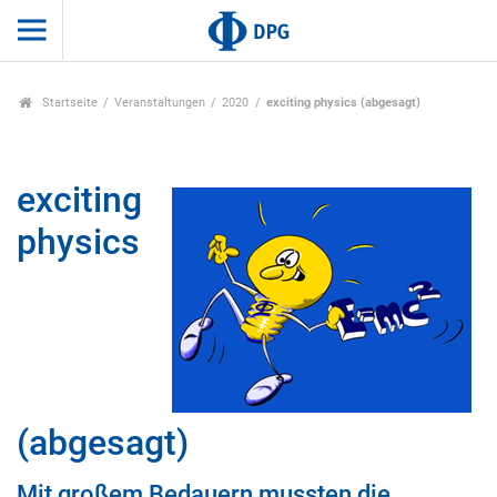
Startseite
Veranstaltungen
2020
exciting physics (abgesagt)
exciting
physics
(abgesagt)
Mit großem Bedauern mussten die