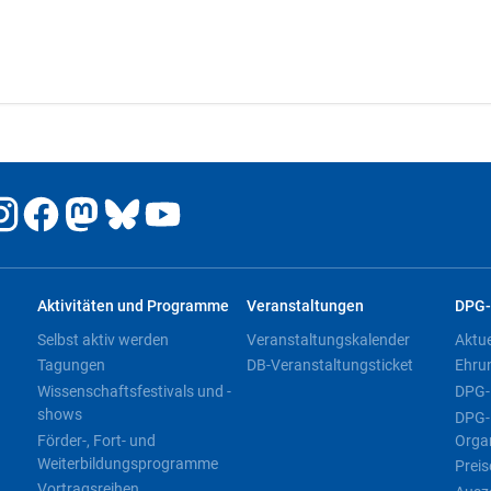
Aktivitäten und Programme
Veranstaltungen
DPG-
Selbst aktiv werden
Veranstaltungskalender
Aktu
Tagungen
DB-Veranstaltungsticket
Ehru
Wissenschaftsfestivals und -
DPG-
shows
DPG-
Förder-, Fort- und
Orga
Weiterbildungsprogramme
Preis
Vortragsreihen