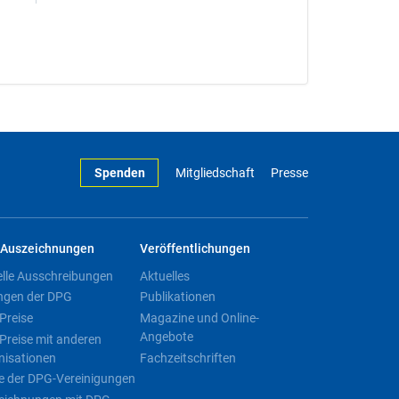
Spenden
Mitgliedschaft
Presse
Auszeichnungen
Veröffentlichungen
elle Ausschreibungen
Aktuelles
ngen der DPG
Publikationen
Preise
Magazine und Online-
Angebote
Preise mit anderen
nisationen
Fachzeitschriften
e der DPG-Vereinigungen