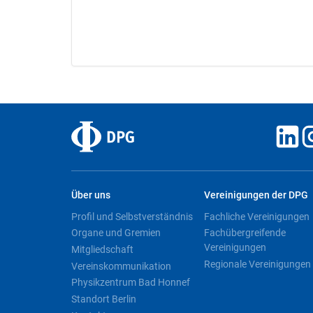
Über uns
Vereinigungen der DPG
Profil und Selbstverständnis
Fachliche Vereinigungen
Organe und Gremien
Fachübergreifende
Vereinigungen
Mitgliedschaft
Regionale Vereinigungen
Vereinskommunikation
Physikzentrum Bad Honnef
Standort Berlin