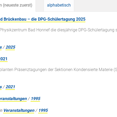
 (neueste zuerst)
alphabetisch
nd Brückenbau – die DPG-Schülertagung 2025
Physikzentrum Bad Honnef die diesjährige DPG-Schülertagung s
s
/
2025
2021
geplanten Präsenztagungen der Sektionen Kondensierte Materie 
s
/
2021
ranstaltungen
/
1995
in
Veranstaltungen
/
1995