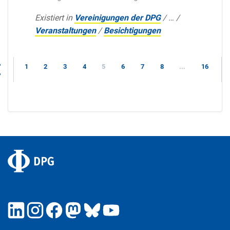
Existiert in
Vereinigungen der DPG
/
…
/
Veranstaltungen
/
Besichtigungen
1
2
3
4
5
6
7
8
...
16