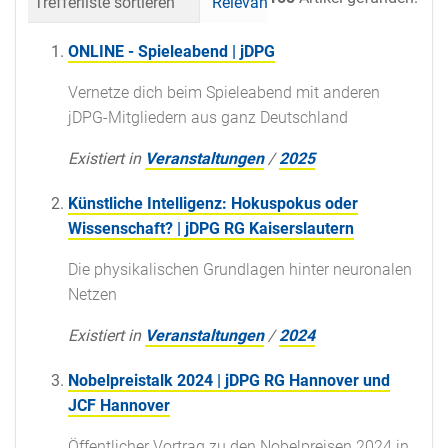
Trefferliste sortieren
Relevanz
Datum (neueste 
ONLINE - Spieleabend | jDPG
Vernetze dich beim Spieleabend mit anderen
jDPG-Mitgliedern aus ganz Deutschland
Existiert in
Veranstaltungen
/
2025
Künstliche Intelligenz: Hokuspokus oder
Wissenschaft? | jDPG RG Kaiserslautern
Die physikalischen Grundlagen hinter neuronalen
Netzen
Existiert in
Veranstaltungen
/
2024
Nobelpreistalk 2024 | jDPG RG Hannover und
JCF Hannover
Öffentlicher Vortrag zu den Nobelpreisen 2024 in