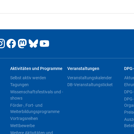
Aktivitäten und Programme
Veranstaltungen
DPG-
Selbst aktiv werden
Veranstaltungskalender
Aktu
Tagungen
DB-Veranstaltungsticket
Ehru
Wissenschaftsfestivals und -
DPG-
shows
DPG-
Förder-, Fort- und
Orga
Weiterbildungsprogramme
Preis
Vortragsreihen
Ausz
Wettbewerbe
Betei
Weitere Aktivitäten und