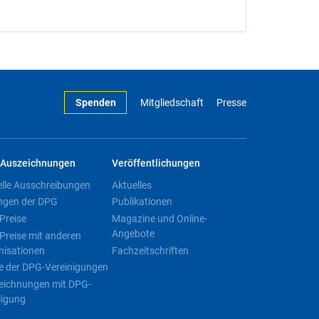
Spenden
Mitgliedschaft
Presse
Auszeichnungen
Veröffentlichungen
elle Ausschreibungen
Aktuelles
ngen der DPG
Publikationen
Preise
Magazine und Online-
Angebote
Preise mit anderen
nisationen
Fachzeitschriften
e der DPG-Vereinigungen
eichnungen mit DPG-
ligung