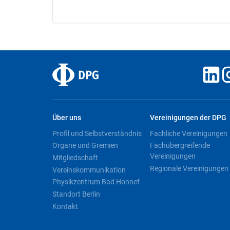
Über uns
Vereinigungen der DPG
Profil und Selbstverständnis
Fachliche Vereinigungen
Organe und Gremien
Fachübergreifende
Vereinigungen
Mitgliedschaft
Regionale Vereinigungen
Vereinskommunikation
Physikzentrum Bad Honnef
Standort Berlin
Kontakt