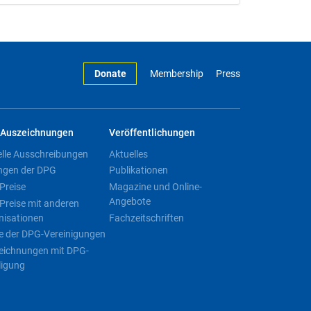
Donate
Membership
Press
Auszeichnungen
Veröffentlichungen
elle Ausschreibungen
Aktuelles
ngen der DPG
Publikationen
Preise
Magazine und Online-
Angebote
Preise mit anderen
nisationen
Fachzeitschriften
e der DPG-Vereinigungen
eichnungen mit DPG-
ligung