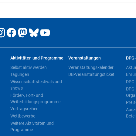
Aktivitäten und Programme
Veranstaltungen
DPG-
Selbst aktiv werden
Veranstaltungskalender
Aktu
Tagungen
DB-Veranstaltungsticket
Ehru
Wissenschaftsfestivals und -
DPG-
shows
DPG-
Förder-, Fort- und
Orga
Weiterbildungsprogramme
Preis
Vortragsreihen
Ausz
Wettbewerbe
Betei
Weitere Aktivitäten und
Programme