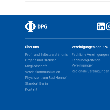
Über uns
Vereinigungen der DPG
Profil und Selbstverständnis
Fachliche Vereinigungen
Organe und Gremien
Fachübergreifende
Vereinigungen
Mitgliedschaft
Regionale Vereinigungen
Vereinskommunikation
Physikzentrum Bad Honnef
Standort Berlin
Kontakt