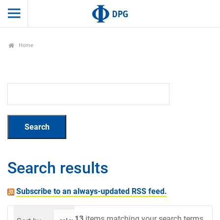
Home
Search results
Subscribe to an always-updated RSS feed.
13
items matching your search terms.