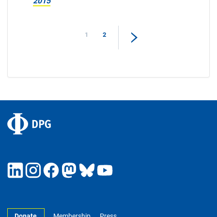
2015
1
2
Donate
Membership
Press