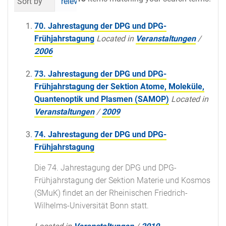
Sort by
relevance
date (newest first)
al
70. Jahrestagung der DPG und DPG-
Frühjahrstagung
Located in
Veranstaltungen
/
2006
73. Jahrestagung der DPG und DPG-
Frühjahrstagung der Sektion Atome, Moleküle,
Quantenoptik und Plasmen (SAMOP)
Located in
Veranstaltungen
/
2009
74. Jahrestagung der DPG und DPG-
Frühjahrstagung
Die 74. Jahrestagung der DPG und DPG-
Frühjahrstagung der Sektion Materie und Kosmos
(SMuK) findet an der Rheinischen Friedrich-
Wilhelms-Universität Bonn statt.