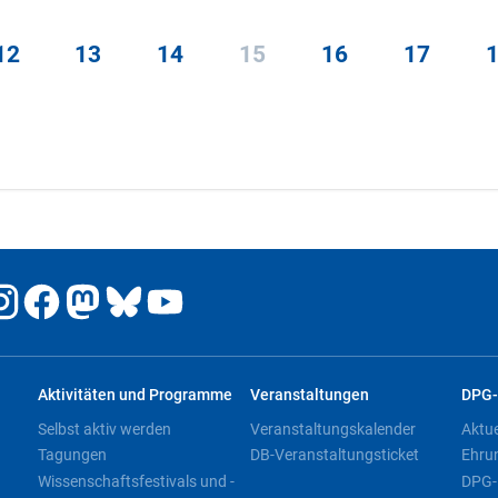
12
13
14
15
16
17
Aktivitäten und Programme
Veranstaltungen
DPG-
Selbst aktiv werden
Veranstaltungskalender
Aktu
Tagungen
DB-Veranstaltungsticket
Ehru
Wissenschaftsfestivals und -
DPG-