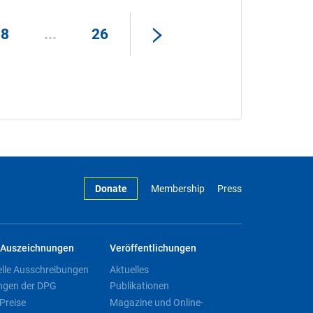
18
...
26
Donate
Membership
Press
Auszeichnungen
Veröffentlichungen
elle Ausschreibungen
Aktuelles
ngen der DPG
Publikationen
Preise
Magazine und Online-