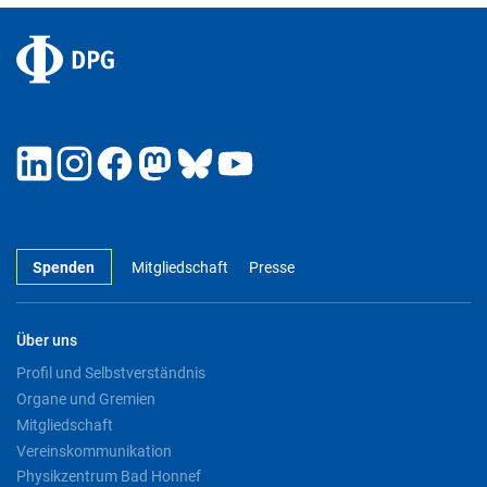
Spenden
Mitgliedschaft
Presse
Über uns
Profil und Selbstverständnis
Organe und Gremien
Mitgliedschaft
Vereinskommunikation
Physikzentrum Bad Honnef