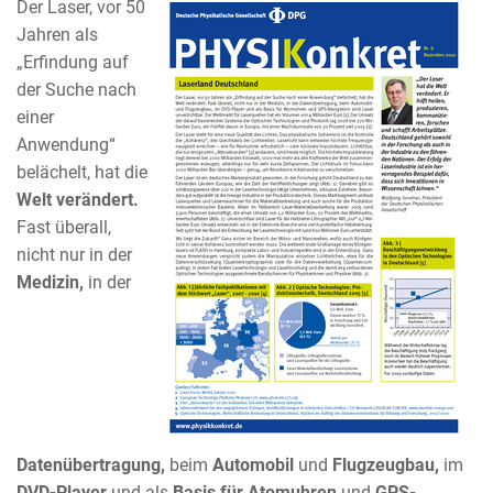
Der Laser, vor 50
Jahren als
„Erfindung auf
der Suche nach
einer
Anwendung“
belächelt, hat die
Welt verändert.
Fast überall,
nicht nur in der
Medizin,
in der
Datenübertragung,
beim
Automobil
und
Flugzeugbau,
im
DVD-Player
und als
Basis für Atomuhren
und
GPS-