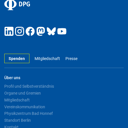
Spenden
Mitgliedschaft
Presse
Über uns
Profil und Selbstverständnis
Organe und Gremien
Mitgliedschaft
Vereinskommunikation
Physikzentrum Bad Honnef
Standort Berlin
Kontakt