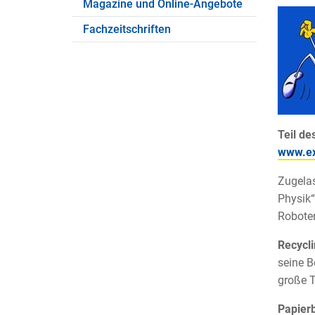
Magazine und Online-Angebote
Fachzeitschriften
Teil de
www.ex
Zugelas
Physik“
Roboter
Recycli
seine B
große T
Papier