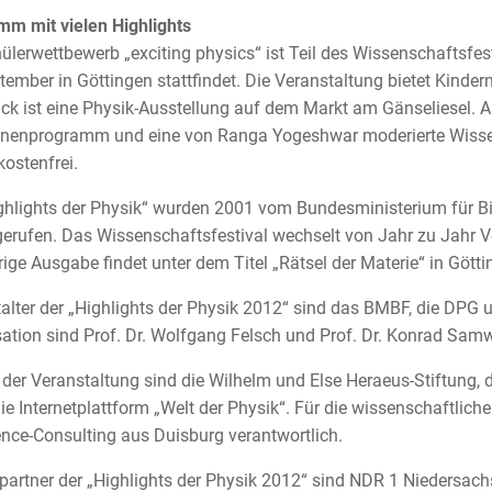
m mit vielen Highlights
ülerwettbewerb „exciting physics“ ist Teil des Wissenschaftsfest
tember in Göttingen stattfindet. Die Veranstaltung bietet Kinde
ck ist eine Physik-Ausstellung auf dem Markt am Gänseliesel. 
nenprogramm und eine von Ranga Yogeshwar moderierte Wissens
 kostenfrei.
ghlights der Physik“ wurden 2001 vom Bundesministerium für 
erufen. Das Wissenschaftsfestival wechselt von Jahr zu Jahr 
rige Ausgabe findet unter dem Titel „Rätsel der Materie“ in Göttin
alter der „Highlights der Physik 2012“ sind das BMBF, die DPG un
ation sind Prof. Dr. Wolfgang Felsch und Prof. Dr. Konrad Samwe
 der Veranstaltung sind die Wilhelm und Else Heraeus-Stiftung, d
ie Internetplattform „Welt der Physik“. Für die wissenschaftlich
nce-Consulting aus Duisburg verantwortlich.
artner der „Highlights der Physik 2012“ sind NDR 1 Niedersac