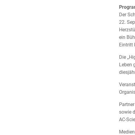
Program
Der Sch
22. Sep
Herzstü
ein Büh
Eintritt
Die „Hi
Leben g
diesjäh
Veranst
Organis
Partner
sowie d
AC-Scie
Medienp