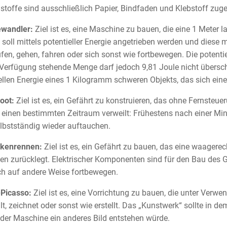
stoffe sind ausschließlich Papier, Bindfaden und Klebstoff zug
ewandler:
Ziel ist es, eine Maschine zu bauen, die eine 1 Meter 
 soll mittels potentieller Energie angetrieben werden und diese 
ufen, gehen, fahren oder sich sonst wie fortbewegen. Die potenti
 Verfügung stehende Menge darf jedoch 9,81 Joule nicht überschr
ellen Energie eines 1 Kilogramm schweren Objekts, das sich ein
oot:
Ziel ist es, ein Gefährt zu konstruieren, das ohne Fernste
r einen bestimmten Zeitraum verweilt: Frühestens nach einer Min
lbstständig wieder auftauchen.
kenrennen:
Ziel ist es, ein Gefährt zu bauen, das eine waagere
n zurücklegt. Elektrischer Komponenten sind für den Bau des Ge
ch auf andere Weise fortbewegen.
-Picasso:
Ziel ist es, eine Vorrichtung zu bauen, die unter Verwe
lt, zeichnet oder sonst wie erstellt. Das „Kunstwerk“ sollte in d
 der Maschine ein anderes Bild entstehen würde.