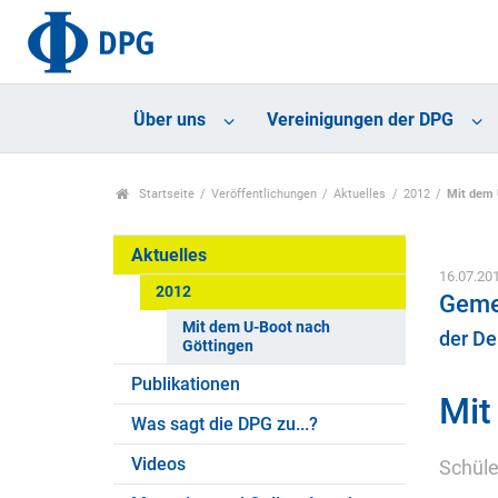
Über uns
Vereinigungen der DPG
Startseite
Veröffentlichungen
Aktuelles
2012
Mit dem 
Aktuelles
16.07.20
2012
Geme
Mit dem U-Boot nach
der De
Göttingen
Publikationen
Mit
Was sagt die DPG zu...?
Videos
Schüle