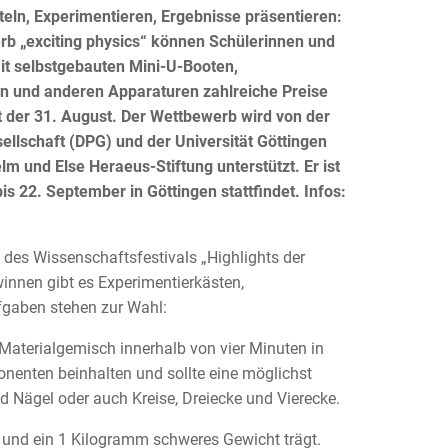
steln, Experimentieren, Ergebnisse präsentieren:
b „exciting physics“ können Schülerinnen und
it selbstgebauten Mini-U-Booten,
n und anderen Apparaturen zahlreiche Preise
 der 31. August. Der Wettbewerb wird von der
llschaft (DPG) und der Universität Göttingen
lm und Else Heraeus-Stiftung unterstützt. Er ist
is 22. September in Göttingen stattfindet. Infos:
des Wissenschaftsfestivals „Highlights der
innen gibt es Experimentierkästen,
fgaben stehen zur Wahl:
s Materialgemisch innerhalb von vier Minuten in
nenten beinhalten und sollte eine möglichst
 Nägel oder auch Kreise, Dreiecke und Vierecke.
t und ein 1 Kilogramm schweres Gewicht trägt.