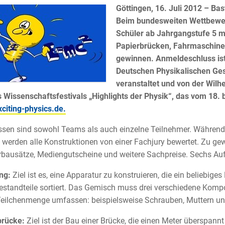
Göttingen, 16. Juli 2012 – Ba
Beim bundesweiten Wettbewer
Schüler ab Jahrgangstufe 5 m
Papierbrücken, Fahrmaschine
gewinnen. Anmeldeschluss ist
Deutschen Physikalischen Gese
veranstaltet und von der Wilhe
s Wissenschaftsfestivals „Highlights der Physik“, das vom 18. b
citing-physics.de.
sen sind sowohl Teams als auch einzelne Teilnehmer. Während 
 werden alle Konstruktionen von einer Fachjury bewertet. Zu gew
bausätze, Mediengutscheine und weitere Sachpreise. Sechs Au
ng:
Ziel ist es, eine Apparatur zu konstruieren, die ein beliebige
estandteile sortiert. Das Gemisch muss drei verschiedene Kompo
eilchenmenge umfassen: beispielsweise Schrauben, Muttern und
brücke:
Ziel ist der Bau einer Brücke, die einen Meter überspann